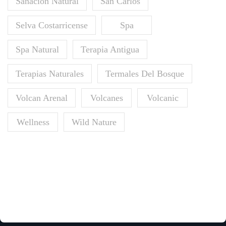
Sanación Natural
San Carlos
Selva Costarricense
Spa
Spa Natural
Terapia Antigua
Terapias Naturales
Termales Del Bosque
Volcan Arenal
Volcanes
Volcanic
Wellness
Wild Nature