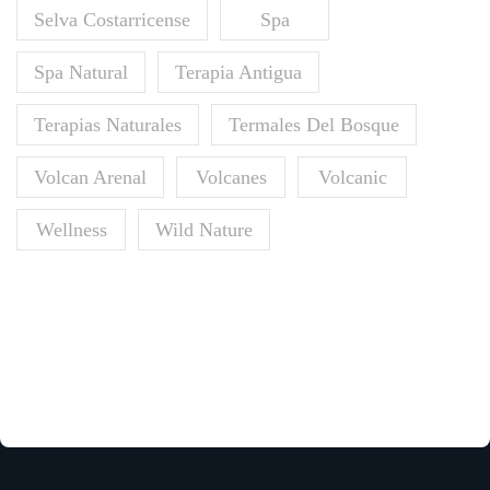
Selva Costarricense
Spa
Spa Natural
Terapia Antigua
Terapias Naturales
Termales Del Bosque
Volcan Arenal
Volcanes
Volcanic
Wellness
Wild Nature