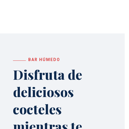
S
BAR HÚMEDO
Disfruta de
deliciosos
cocteles
mientras te