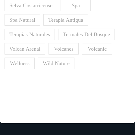
Selva Costarricense
Spa
Spa Natural
Terapia Antigua
Terapias Naturales
Termales Del Bosque
Volcan Arenal
Volcanes
Volcanic
Wellness
Wild Nature